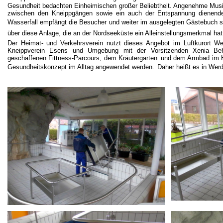
Gesundheit bedachten Einheimischen großer Beliebtheit. Angenehme Mus
zwischen den Kneippgängen sowie ein auch der Entspannung dienender
Wasserfall empfängt die Besucher und weiter im ausgelegten Gästebuch s
über diese Anlage, die an der Nordseeküste ein Alleinstellungsmerkmal hat
Der Heimat- und Verkehrsverein nutzt dieses Angebot im Luftkurort 
Kneippverein Esens und Umgebung mit der Vorsitzenden Xenia B
geschaffenen Fittness-Parcours, dem Kräutergarten
und dem Armbad im H
Gesundheitskonzept im Alltag angewendet werden.
Daher heißt es in Werdum