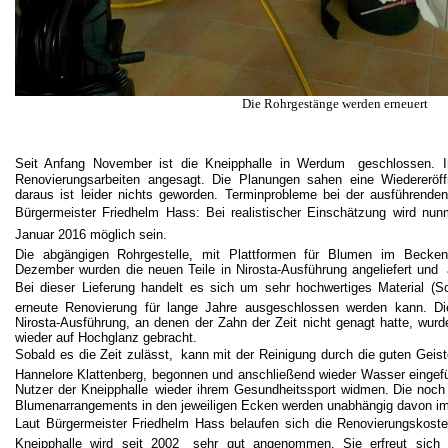
Die Rohrgestänge werden erneuert
Seit Anfang November ist die Kneipphalle in Werdum
geschlossen. 
Renovierungsarbeiten angesagt. Die Planungen sahen eine Wiedererö
daraus ist leider nichts geworden. Terminprobleme bei der ausführende
Bürgermeister Friedhelm Hass: Bei realistischer Einschätzung wird nu
Januar 2016 möglich sein.
Die abgängigen Rohrgestelle, mit Plattformen für Blumen im Becke
Dezember wurden die neuen Teile in Nirosta-Ausführung angeliefert und
Bei dieser Lieferung handelt es sich um sehr hochwertiges Material (S
erneute Renovierung für lange Jahre ausgeschlossen werden kann. D
Nirosta-Ausführung, an denen der Zahn der Zeit nicht genagt hatte, wurde
wieder auf Hochglanz gebracht.
Sobald es die Zeit zulässt,
kann mit der Reinigung durch die guten Geist
Hannelore Klattenberg, begonnen und anschließend wieder Wasser eingefü
Nutzer der Kneipphalle
wieder ihrem Gesundheitssport widmen. Die noch 
Blumenarrangements in den jeweiligen Ecken werden unabhängig davon im 
Laut Bürgermeister Friedhelm Hass belaufen sich die Renovierungskoste
Kneipphalle wird seit 2002
sehr gut angenommen. Sie erfreut sich b