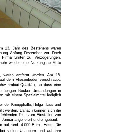
Im 13. Jahr des Bestehens waren
ffnung Anfang Dezember vor. Doch
n Firma führten zu
Verzögerungen.
nmehr wieder eine Nutzung ab Mitte
n, waren entfernt worden. Am 18.
auf dem Fliesenboden verschraubt.
chwimmbad-Qualität), so dass eine
ie übrigen Becken-Umrandungen in
n mit einem Spezialmittel lediglich
er der Kneipphalle, Helga Hass und
llt werden. Danach können sich die
fehlenden Teile zum Einstellen von
Januar angeliefert und eingebaut.
n auf rund
4.000 Euro.
Hass: Die
ei vielen Urlaubern und auf ihre