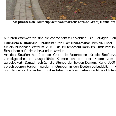
Sie pflanzen die Blumenpracht von morgen: Jörn de Groot, Hannelore
Mit ihren Warnwesten sind sie von weitem zu erkennen. Die Fleißigen Bie
Hannelore Klattenberg, unterstützt von Gemeindearbeiter Jörn de Groot. 
für ein blühendes Werdum 2016. Die Blütenpracht kann im Luftkurort i
Besuchern aufs Neue bewundert werden.
An den Straßen hat Jörn de Groot die Vorarbeiten für die Bepflanz
zurückgeschnitten, ausgeblühte Blumen entfernt, der Boden vom r
aufgelockert. Danach schlägt die Stunde der beiden Damen. Rund 8000 
verschiedenen Farben, wurden in Gruppen in den Beeten verbuddelt. Im 
und Hannelore Klattenberg für ihre Arbeit durch ein farbenprächtiges Blüt