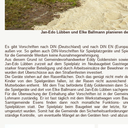
Jan-Edo Lübben und Elke Ballmann planieren d
Es gibt Vorschriften nach DIN (Deutschland) und nach DIN EN (Europa
außen vor. So gelten auch DIN-Vorschriften für Spielplatzgeräte und Spi
für die Gemeinde Werdum keine Ausnahmegenehmigung.
Aus diesem Grund ist Gemeindevorhandwerker Eddy Goldenstein sowie 
Jan-Edo Lübben zurzeit auf dem Spielplatz im Neubaugebiet Gastriege
starker finanzieller Beteiligung und durch Arbeitseinsätze der Bewohner mi
wurden dort Überschüsse aus den Straßenfesten investiert.
Die Geräte stehen auf den Rasenflächen. Doch das genügt nicht mehr den
Kinder von den Spielgeräten fallen, ist der Rasen nicht ausreichend
Mutterboden entfernt.
Mit dem Trac beförderte Eddy Goldenstein dann Sa
die Spielgeräte und dort von Elke Ballmann und Jan-Edo Lübben sachgerech
Für die Überwachung der Einhaltung aller Vorschriften ist in der Gemein
Lohmann zuständig. Er ist fast täglich mit dem Werkstattwagen vom Bauh
Samtgemeinde Esens finden dann noch monatliche Funktions- und 
Spielplätzen statt. Der Spielplatz beim Baugebiet war der letzte, für
umgesetzt wurden. Somit hat die Gemeinde den Sicherheitsanforderungen 
ständige Kontrolle,
um eventuelle Mängel an den Geräten fest- und abzust