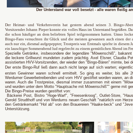
Der Unterstand war voll besetzt - alle waren fleißg 
Der Heimat- und Verkehrsverein hat gestern abend seinen 3. Bingo-Abend
Vorsitzender Johann Pieper konnte ein volles Haus im Unterstand begrüßen. Da
die schon häufiger an dem beliebten Spiel teilgenommen hatten. Umso locke
Bingo-Fans versuchten ihr Glück und die meisten gewannen auch einen der a
auch nur ein, diesmal aufgepeppter, Trostpreis war. Erstmals spielte in diesem J
ein lauschiger Sommerabend lud regelrecht zu einem gemütlichen Abend im Fre
Spezielle Getränke, insbesondere der legendäre "Möwenschiß", bakannt 
die leckere Grillwurst mundeten zudem prächtig. Axel Elsner, Claudia Pe
assistierten HVV-Vorsitzenden, der wieder den "Bingo-Bären" mimte, bei 
Der erste Bingo-Ruf ließ dann auch nicht lange auf sich warten; eigentli
ersten Gewinner waren schnell ermittelt. So ging es weiter, bis alle 
Werdumer Gewerbetreibenden und vom HVV gestiftet worden waren, an di
waren. Auch die Trostpreise, diesmal immer zusammen mit einem "Möw
und wurden unter dem Motto "Hauptsache mit Möwenschiß"" gerne mit g
Die Bingo-Preise wurden gestiftet von:
Bäckerei Post, Bistro "Hoge-Warf", "Freesenkroog", Outlet-Store, "Hau
Gerold Strudthoff und von Werdums neuen Geschäft "natürlich von Herze
den Getränkemarkt "Hol ab" von den Brauereien "Haake-beck" und "Jever
Unterstützung.