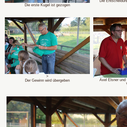
Die Entscheidung
Die erste Kugel ist gezogen
>
Axel Elsner und C
Der Gewinn wird übergeben