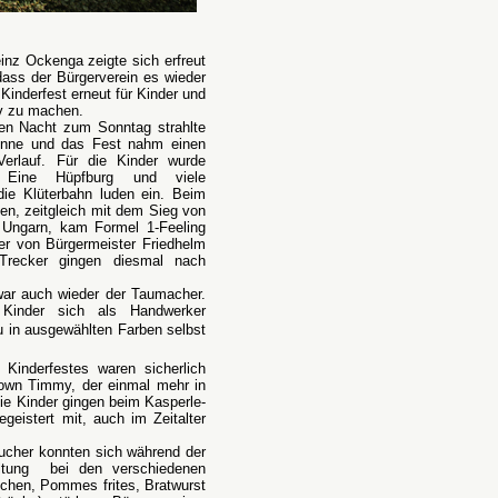
einz Ockenga zeigte sich erfreut
dass der Bürgerverein es wieder
 Kinderfest erneut für Kinder und
v zu machen.
en Nacht zum Sonntag strahlte
nne und das Fest nahm einen
Verlauf. Für die Kinder wurde
. Eine Hüpfburg und viele
die Klüterbahn luden ein. Beim
en, zeitgleich mit dem Sieg von
n Ungarn, kam Formel 1-Feeling
er von Bürgermeister Friedhelm
Trecker gingen diesmal nach
war auch wieder der Taumacher.
 Kinder sich als Handwerker
Tau in ausgewählten Farben selbst
Kinderfestes waren sicherlich
lown Timmy, der einmal mehr in
ie Kinder gingen beim Kasperle-
egeistert mit, auch im Zeitalter
ucher konnten sich während der
tung
bei den verschiedenen
chen, Pommes frites, Bratwurst