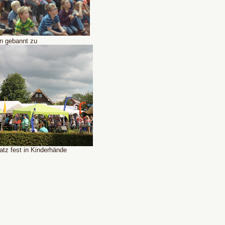
ebannt zu
est in Kinderhände