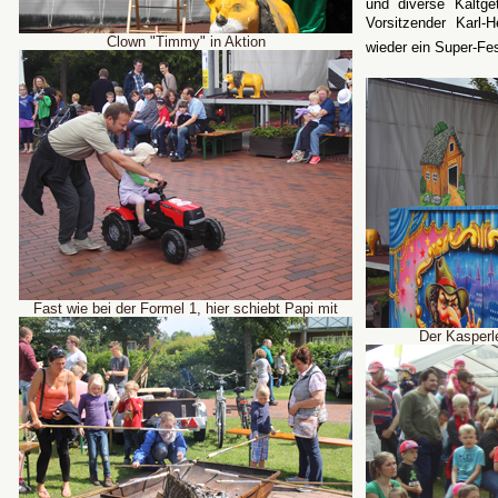
und diverse Kaltget
Vorsitzender Karl-
Clown "Timmy" in Aktion
wieder ein Super-Fest
Fast wie bei der Formel 1, hier schiebt Papi mit
Der Kasperle wa