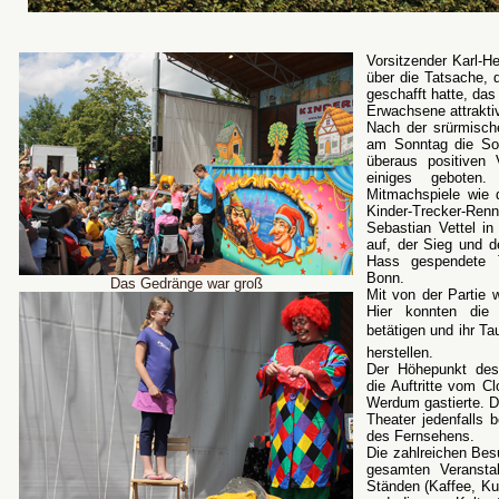
Vorsitzender Karl-H
über die Tatsache, 
geschafft hatte, das
Erwachsene attrakti
Nach der srürmisch
am Sonntag die So
überaus positiven 
einiges geboten
Mitmachspiele wie 
Kinder-Trecker-Renn
Sebastian Vettel i
auf, der Sieg und d
Hass gespendete 
Bonn.
Das Gedränge war groß
Mit von der Partie 
Hier konnten die
betätigen und ihr 
herstellen.
Der Höhepunkt des 
die Auftritte vom C
Werdum gastierte. D
Theater jedenfalls b
des Fernsehens.
Die zahlreichen Bes
gesamten Veranstal
Ständen (Kaffee, Ku