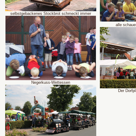
selbstgebackenes Stockbrot schmeckt immer
alle schauen g
Negerkuss-Wettessen
Der Dorfplatz f