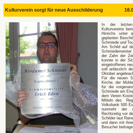
Kulturverein sorgt für neue Ausschilderung 16.0
In der letzten
Kulturvereins ber
Hinrichs unter
geplanten Beschil
Schmiede und Tour
Am Schild auf d
Schmiedemeister 
der Zahn der Zei
konnte in der Sit
eingetroffenes ne
soll anlässlich 
Oktober angebrac
Für die neuen Sc
Kirche, der Mühl
für die vorgena
Schmiede am Einga
dem Verein Koste
Mitteln des
Reg
Volksbank 500 Eur
nunmehr der Au
Rechtzeitig vor d
Schilder laut Rain
und dann mit ihre
Besucher beitrage