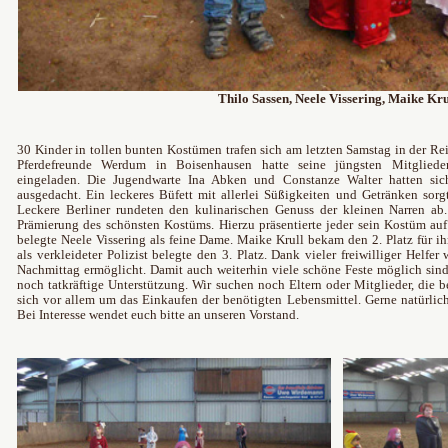
Thilo Sassen, Neele Vissering, Maike Kru
30 Kinder in tollen bunten Kostümen trafen sich am letzten Samstag in der Rei
Pferdefreunde Werdum in Boisenhausen hatte seine jüngsten Mitglieder
eingeladen. Die Jugendwarte Ina Abken und Constanze Walter hatten sic
ausgedacht. Ein leckeres Büfett mit allerlei Süßigkeiten und Getränken sorg
Leckere Berliner rundeten den kulinarischen Genuss der kleinen Narren a
Prämierung des schönsten Kostüms. Hierzu präsentierte jeder sein Kostüm auf
belegte Neele Vissering als feine Dame. Maike Krull bekam den 2. Platz für ih
als verkleideter Polizist belegte den 3. Platz. Dank vieler freiwilliger Helf
Nachmittag ermöglicht. Damit auch weiterhin viele schöne Feste möglich sind
noch tatkräftige Unterstützung. Wir suchen noch Eltern oder Mitglieder, die b
sich vor allem um das Einkaufen der benötigten Lebensmittel. Gerne natürlich
Bei Interesse wendet euch bitte an unseren Vorstand.